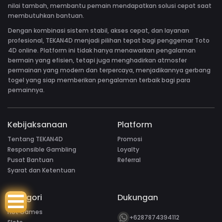
nilai tambah, membantu pemain mendapatkan solusi cepat saat
membutuhkan bantuan.
Dengan kombinasi sistem stabil, akses cepat, dan layanan
profesional, TEKAN4D menjadi pilihan tepat bagi penggemar Toto
4D online. Platform ini tidak hanya menawarkan pengalaman
bermain yang efisien, tetapi juga menghadirkan atmosfer
permainan yang modern dan terpercaya, menjadikannya gerbang
togel yang siap memberikan pengalaman terbaik bagi para
pemainnya.
Kebijaksanaan
Platform
Tentang TEKAN4D
Promosi
Responsible Gambling
Loyalty
Pusat Bantuan
Referral
Syarat dan Ketentuan
Kategori
Dukungan
Hot Games
+6287874394112