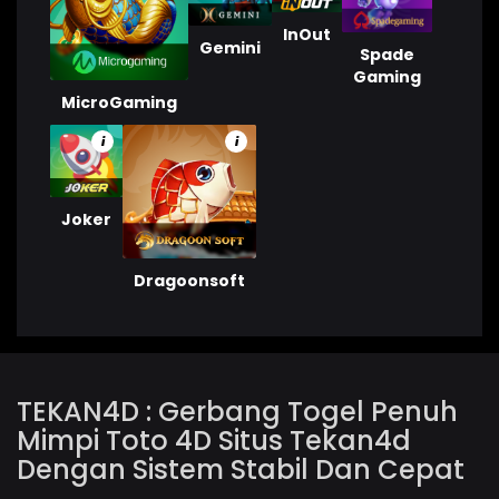
InOut
Gemini
Spade
Gaming
MicroGaming
i
i
Joker
Dragoonsoft
TEKAN4D : Gerbang Togel Penuh
Mimpi Toto 4D Situs Tekan4d
Dengan Sistem Stabil Dan Cepat