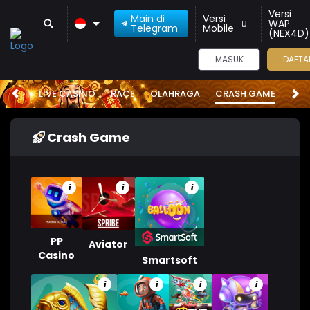
Versi
Main di
Versi
WAP
Telegram
Mobile
(NEX4D)
MASUK
DAFTA
SLOTS
LIVE CASINO
RACE
OLAHRAGA
CRASH GAME
ARC
Crash Game
i
i
i
PP
Aviator
Casino
Smartsoft
i
i
i
i