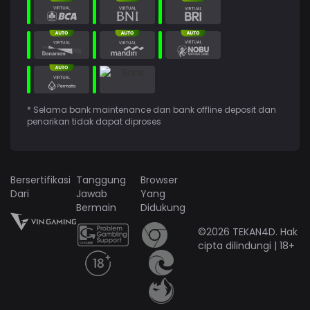
* Selama bank maintenance dan bank offline deposit dan
penarikan tidak dapat diproses
Bersertifikasi
Tanggung
Browser
Dari
Jawab
Yang
Bermain
Didukung
©2026 TEKAN4D. Hak
cipta dilindungi | 18+