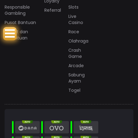
Loyalty
Responsible
Slots
Referral
Gambling
Live
Pusat Bantuan
Casino
Syarat dan
Race
Ketentuan
Olahraga
Crash
Game
Arcade
Sabung
Ayam
Togel