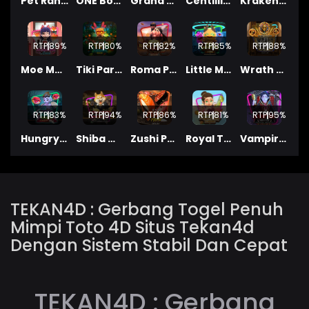
Pet Ranger
ONE Boxing
Grand Shine
Centillion Gods
Kraken Treasure
RTP
89%
RTP
80%
RTP
82%
RTP
85%
RTP
88%
Moe Moe Cute
Tiki Paradise
Roma Plus
Little Monster
Wrath of Egypt
RTP
83%
RTP
94%
RTP
86%
RTP
81%
RTP
95%
Hungry Krahung
Shiba Mogul
Zushi Prime
Royal Thai Dessert
Vampire Hunter
TEKAN4D : Gerbang Togel Penuh
Mimpi Toto 4D Situs Tekan4d
Dengan Sistem Stabil Dan Cepat
TEKAN4D : Gerbang