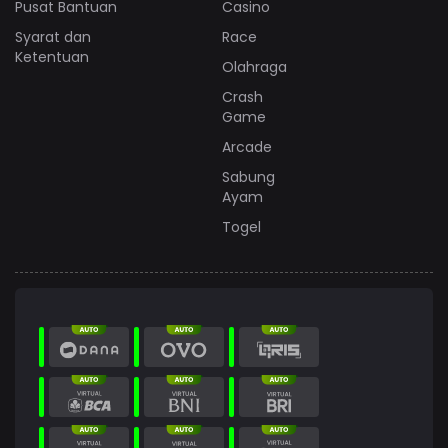
Pusat Bantuan
Casino
Syarat dan
Race
Ketentuan
Olahraga
Crash
Game
Arcade
Sabung
Ayam
Togel