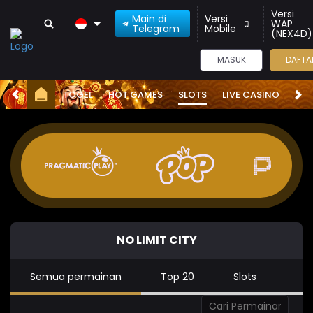
Versi
Main di
Versi
WAP
Telegram
Mobile
(NEX4D)
MASUK
DAFTA
TOGEL
HOT GAMES
SLOTS
LIVE CASINO
RA
NO LIMIT CITY
Semua permainan
Top 20
Slots