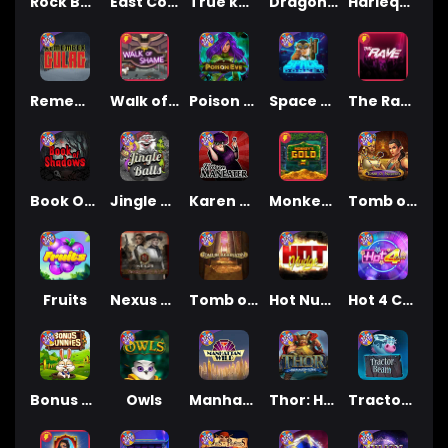
Rock Bottom
East Coast Vs West Coast
True kult
Dragon Tribe
Harlequin Carnival
Remember Gulag
Walk of Shame
Poison Eve
Space Donkey
The Rave
Book Of Shadows
Jingle Balls
Karen Maneater
Monkey's Gold xPays
Tomb of Nefertiti
Fruits
Nexus Tombstone RIP
Tomb of Akhenaten
Hot Nudge
Hot 4 Cash
Bonus Bunnies
Owls
Manhattan Goes Wild
Thor: Hammer Time
Tractor Beam