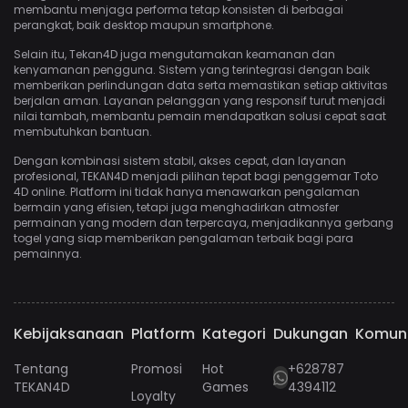
membantu menjaga performa tetap konsisten di berbagai
perangkat, baik desktop maupun smartphone.
Selain itu, Tekan4D juga mengutamakan keamanan dan
kenyamanan pengguna. Sistem yang terintegrasi dengan baik
memberikan perlindungan data serta memastikan setiap aktivitas
berjalan aman. Layanan pelanggan yang responsif turut menjadi
nilai tambah, membantu pemain mendapatkan solusi cepat saat
membutuhkan bantuan.
Dengan kombinasi sistem stabil, akses cepat, dan layanan
profesional, TEKAN4D menjadi pilihan tepat bagi penggemar Toto
4D online. Platform ini tidak hanya menawarkan pengalaman
bermain yang efisien, tetapi juga menghadirkan atmosfer
permainan yang modern dan terpercaya, menjadikannya gerbang
togel yang siap memberikan pengalaman terbaik bagi para
pemainnya.
Kebijaksanaan
Platform
Kategori
Dukungan
Komun
Tentang
Promosi
Hot
+628787
TEKAN4D
Games
4394112
Loyalty