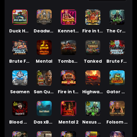
Duck Hunters
Deadwood R.I.P
Kenneth Must Die
Fire in the Hole 3
The Crypt
Brute Force: Alien Onslaught
Mental
Tombstone Slaughter
Tanked
Brute Force
Seamen
San Quentin 2: Death Row
Fire in the Hole 2
Highway to Hell
Gator Hunters
Blood & Shadow 2
Das xBoot
Mental 2
Nexus The Crypt
Folsom Prison