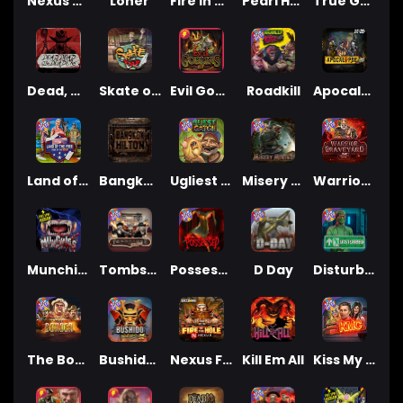
Nexus Blood & Shadow
Loner
Fire In The Hole xBomb
Pearl Harbor
True Grit Redemption
Dead, Dead, or Deader
Skate or Die
Evil Goblins xBomb
Roadkill
Apocalypse Super xNudge
Land of the Free
Bangkok Hilton
Ugliest Catch
Misery Mining
Warrior Graveyard xNudge
Munchies
Tombstone No Mercy
Possessed
D Day
Disturbed
The Border
Bushido Way xNudge
Nexus Fire In The Hole xBomb
Kill Em All
Kiss My Chainsaw