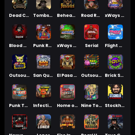
Dead Canary
Tombstone RIP
Beheaded
Road Rage
xWays Hoarder 2
Blood & Shadow
Punk Rocker 2
xWays Hoarder xSplit
Serial
Flight Mode
Outsourced
San Quentin xWays
El Pasa Gunfight xNudge
Outsourced: Payday
Brick Snake 2000
Punk Toilet
Infectious 5 xWays
Home of the Brave
Nine To Five
Stockholm Syndrome