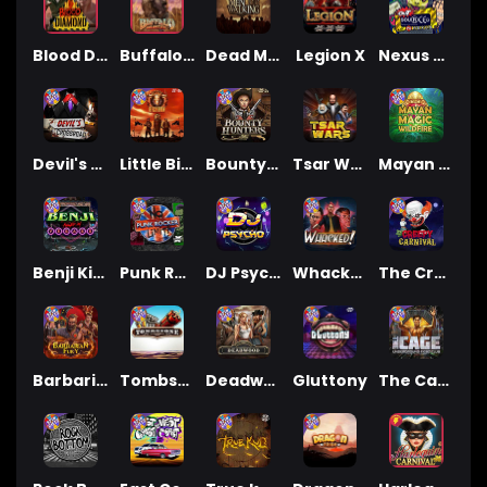
Blood Diamond
Buffalo Hunter
Dead Men Walking
Legion X
Nexus Outsourced
Devil's Crossroad
Little Bighorn
Bounty Hunters xNudge®
Tsar Wars
Mayan Magic Wildfire
Benji Killed in Vegas
Punk Rocker
DJ Psycho
Whacked
The Creepy Carnival
Barbarian Fury
Tombstone
Deadwood xNudge
Gluttony
The Cage