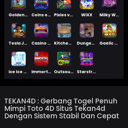
Golden Genie And The Walking Wilds
Coins of Fortune
Pixies vs Pirates
WiXX
Milky Ways
Tesla Jolt
Casino Win Spin
Kitchen Drama: Sushi Mania
Dungeon Quest
Gaelic Gold
Ice Ice Yeti
Immortal Fruits
Outsourced: Slash Game
Starstruck
TEKAN4D : Gerbang Togel Penuh
Mimpi Toto 4D Situs Tekan4d
Dengan Sistem Stabil Dan Cepat