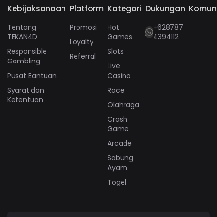
Kebijaksanaan
Platform
Kategori
Dukungan
Komun
Tentang
Promosi
Hot
+628787
TEKAN4D
Games
4394112
Loyalty
Responsible
Slots
Referral
Gambling
Live
Pusat Bantuan
Casino
Syarat dan
Race
Ketentuan
Olahraga
Crash
Game
Arcade
Sabung
Ayam
Togel