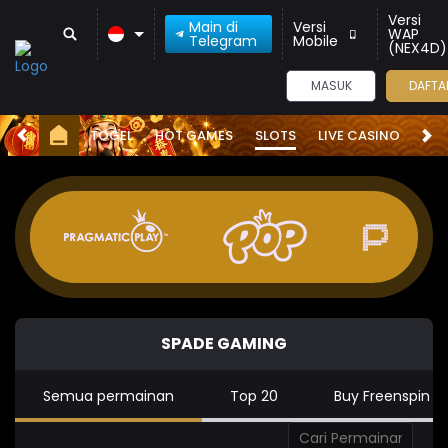
Versi
Main di
Versi
WAP
Telegram
Mobile
(NEX4D)
MASUK
DAFTA
TOGEL
HOT GAMES
SLOTS
LIVE CASINO
RA
SPADE GAMING
Semua permainan
Top 20
Buy Freenspin