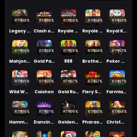
RTP
98%
RTP
96%
RTP
96%
RTP
98%
RTP
96%
Legacy of Kong Maxways
Clash of the Giants
Royale House
Royale Vegas
Royal Katt
RTP
96%
RTP
98%
RTP
95%
RTP
98%
RTP
97%
Mahjong Riches
Gold Panther Maxways
888
Brothers kingdom
Poker Ways
RTP
95%
RTP
95%
RTP
97%
RTP
97%
RTP
97%
Wild Wet Win
Caishen
Gold Rush Cowboys
Fiery Sevens
Farmland Frenzy Maxways
RTP
96%
RTP
97%
RTP
95%
RTP
95%
RTP
94%
Hammer of Thunder
Dancing Fever
Golden Lotus SE
Pharaoh Gates
Christmas Tree of Wonders