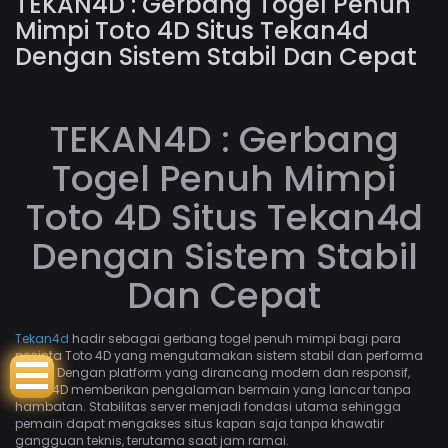
TEKAN4D : Gerbang Togel Penuh
Mimpi Toto 4D Situs Tekan4d
Dengan Sistem Stabil Dan Cepat
TEKAN4D : Gerbang
Togel Penuh Mimpi
Toto 4D Situs Tekan4d
Dengan Sistem Stabil
Dan Cepat
Tekan4d
hadir sebagai gerbang togel penuh mimpi bagi para
pecinta Toto 4D yang mengutamakan sistem stabil dan performa
cepat. Dengan platform yang dirancang modern dan responsif,
Tekan4D memberikan pengalaman bermain yang lancar tanpa
hambatan. Stabilitas server menjadi fondasi utama sehingga
pemain dapat mengakses situs kapan saja tanpa khawatir
gangguan teknis, terutama saat jam ramai.