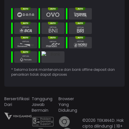
* Selama bank maintenance dan bank offline deposit dan
penarikan tidak dapat diproses
Bersertifikasi
Tanggung
Browser
Dari
Jawab
Yang
Bermain
Didukung
©2026 TEKAN4D. Hak
cipta dilindungi | 18+