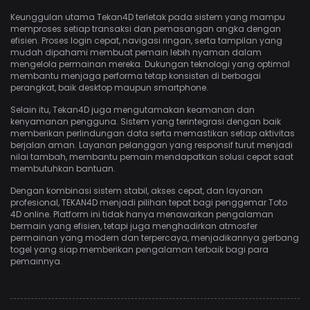
Keunggulan utama Tekan4D terletak pada sistem yang mampu
memproses setiap transaksi dan pemasangan angka dengan
efisien. Proses login cepat, navigasi ringan, serta tampilan yang
mudah dipahami membuat pemain lebih nyaman dalam
mengelola permainan mereka. Dukungan teknologi yang optimal
membantu menjaga performa tetap konsisten di berbagai
perangkat, baik desktop maupun smartphone.
Selain itu, Tekan4D juga mengutamakan keamanan dan
kenyamanan pengguna. Sistem yang terintegrasi dengan baik
memberikan perlindungan data serta memastikan setiap aktivitas
berjalan aman. Layanan pelanggan yang responsif turut menjadi
nilai tambah, membantu pemain mendapatkan solusi cepat saat
membutuhkan bantuan.
Dengan kombinasi sistem stabil, akses cepat, dan layanan
profesional, TEKAN4D menjadi pilihan tepat bagi penggemar Toto
4D online. Platform ini tidak hanya menawarkan pengalaman
bermain yang efisien, tetapi juga menghadirkan atmosfer
permainan yang modern dan terpercaya, menjadikannya gerbang
togel yang siap memberikan pengalaman terbaik bagi para
pemainnya.