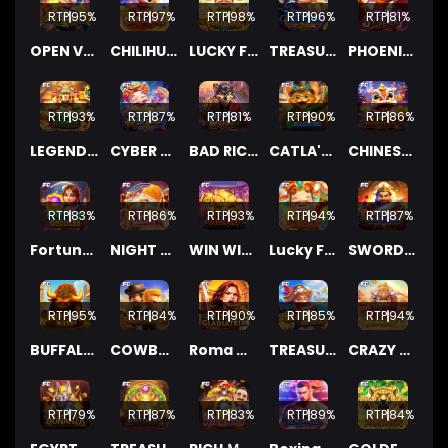
RTP
95%
RTP
97%
RTP
98%
RTP
96%
RTP
81%
OPEN VAULT
CHILIHUAHUA
LUCKY FORTUNES
TREASURES OF ODIN
PHOENIX FEVER
RTP
93%
RTP
87%
RTP
81%
RTP
90%
RTP
86%
LEGEND OF INCA
CYBER GOD OF FORTUNE⁺
BAD RICH WOLF
CATLA'S MONEY MACHINE
CHINESE NEW YEAR 2
RTP
83%
RTP
86%
RTP
93%
RTP
94%
RTP
87%
Fortune Goddess
NIGHT MARKET
WIN WIN NEKO
Lucky Fortune 3x3
SWORD OF KING
RTP
95%
RTP
84%
RTP
90%
RTP
85%
RTP
94%
BUFFALO WAYS
COWBOYS
Roma Gladiatrix
TREASURE CRUISE
CRAZY BUFFALO
RTP
79%
RTP
87%
RTP
83%
RTP
89%
RTP
84%