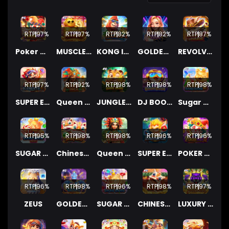
RTP
97%
RTP
97%
RTP
82%
RTP
82%
RTP
87%
Poker Win
MUSCLE FORTUNE CAT
KONG ISLAND
GOLDEN IDOL
REVOLVER HARE
RTP
97%
RTP
92%
RTP
98%
RTP
98%
RTP
98%
SUPER ELEMENTS 2
Queen of Inca 2
JUNGLE BANG BANG
DJ BOOM BOOM
Sugar Bang Bang 2
RTP
95%
RTP
98%
RTP
98%
RTP
96%
RTP
96%
SUGAR BANG BANG PLUS
Chinese New Year Moreways
Queen of Inca
SUPER ELEMENTS
POKER WIN 2
RTP
96%
RTP
98%
RTP
96%
RTP
98%
RTP
97%
ZEUS
GOLDEN GENIE
SUGAR BANG BANG
CHINESE NEW YEAR
LUXURY GOLDEN PANTHER