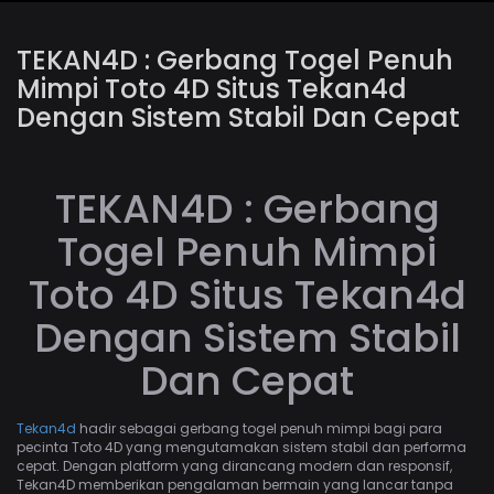
TEKAN4D : Gerbang Togel Penuh
Mimpi Toto 4D Situs Tekan4d
Dengan Sistem Stabil Dan Cepat
TEKAN4D : Gerbang
Togel Penuh Mimpi
Toto 4D Situs Tekan4d
Dengan Sistem Stabil
Dan Cepat
Tekan4d
hadir sebagai gerbang togel penuh mimpi bagi para
pecinta Toto 4D yang mengutamakan sistem stabil dan performa
cepat. Dengan platform yang dirancang modern dan responsif,
Tekan4D memberikan pengalaman bermain yang lancar tanpa