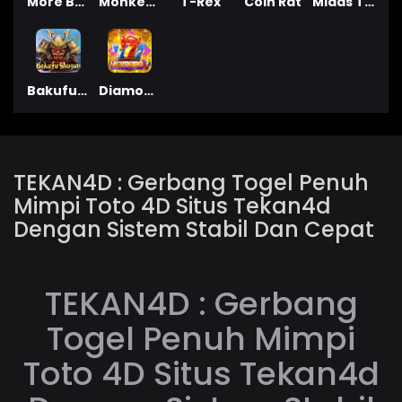
More Beauties
Monkey King
T-Rex
Coin Rat
Midas Touch
Bakufu Shogun
Diamond 7
TEKAN4D : Gerbang Togel Penuh
Mimpi Toto 4D Situs Tekan4d
Dengan Sistem Stabil Dan Cepat
TEKAN4D : Gerbang
Togel Penuh Mimpi
Toto 4D Situs Tekan4d