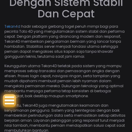
Dengan Sistem Stabil
Dan Cepat
Tekan4d
hadir sebagai gerbang togel penuh mimpi bagi para
pecinta Toto 4D yang mengutamakan sistem stabil dan performa
cepat. Dengan platform yang dirancang modern dan responsif,
Tekan4D memberikan pengalaman bermain yang lancar tanpa
hambatan. Stabilitas server menjadi fondasi utama sehingga
pemain dapat mengakses situs kapan saja tanpa khawatir
gangguan teknis, terutama saat jam ramai.
Keunggulan utama Tekan4D terletak pada sistem yang mampu
memproses setiap transaksi dan pemasangan angka dengan
efisien. Proses login cepat, navigasi ringan, serta tampilan yang
mudah dipahami membuat pemain lebih nyaman dalam
mengelola permainan mereka. Dukungan teknologi yang optimal
membantu menjaga performa tetap konsisten di berbagai
perangkat, baik desktop maupun smartphone.
Selain itu, Tekan4D juga mengutamakan keamanan dan
kenyamanan pengguna. Sistem yang terintegrasi dengan baik
memberikan perlindungan data serta memastikan setiap aktivitas
berjalan aman. Layanan pelanggan yang responsif turut menjadi
nilai tambah, membantu pemain mendapatkan solusi cepat saat
membutuhkan bantuan.