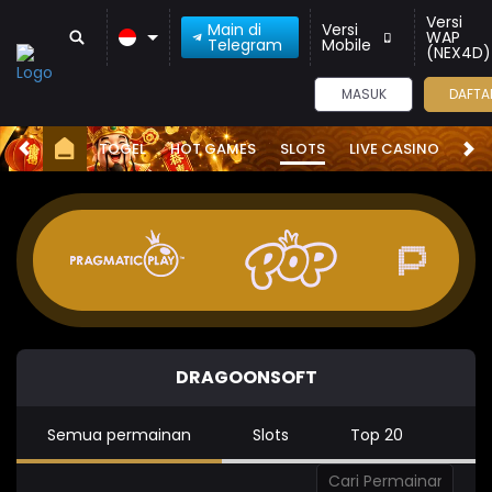
Versi
Main di
Versi
WAP
Telegram
Mobile
(NEX4D)
MASUK
DAFTA
TOGEL
HOT GAMES
SLOTS
LIVE CASINO
RA
DRAGOONSOFT
Semua permainan
Slots
Top 20