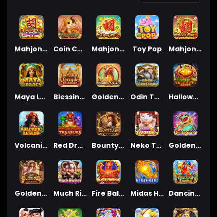
Mahjong Win
Coin Cat 2
Mahjong Win 2
Toy Pop
Mahjong Win 3
Maya Legacy
Blessing Temple
Golden Qilin
Odin Territory
Halloween Win
Volcanic Legend
Red Dragon’s Treasure
Bounty Clash
Neko Treasures
Golden Snake
Golden Duel
Much Richer
Fire Ball Blaze Phoenix
Midas Hand
Dancing Samba